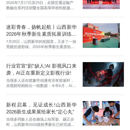
誉！
2026年7月17日至29日，全国交通运输产
教融合系列活动暨全国高等学校民航服务
技能大赛圆满落幕。山西新华电脑学校乘
务专业学子凭借扎实的专业技能、良好的
综合素养与自信的...
迷彩青春，扬帆起航丨山西新华
2026年秋季新生素质拓展训练开
营!
7月28日，山西新华的校园里，又多了一抹
亮眼的迷彩绿。2026年秋季新生素质拓展
训练营开营仪式在学校操场隆重举行。全
体新生身着整齐的迷彩服，精神抖擞、列
队而立，以饱满...
行业官宣“剧”缺人!AI 影视风口来
袭，AI正在重新定义影视行业!
当很多人还在犹豫学动漫有没有前途时，
央视财经刚给出一组数据：今年6月，AI剪
辑师招聘需求 同比暴涨179% ，AI影视相
关岗位月薪普遍在8000元至20000元。行
业正在发生一场史...
新程启幕，见证成长!山西新华
2026新生成果展给家长“定心丸”
当很多同龄人还在操场上站军姿、踢正步
时，山西新华2026级秋季新生已经完成了
入校后的第一次大考。 7月25日， 山西新