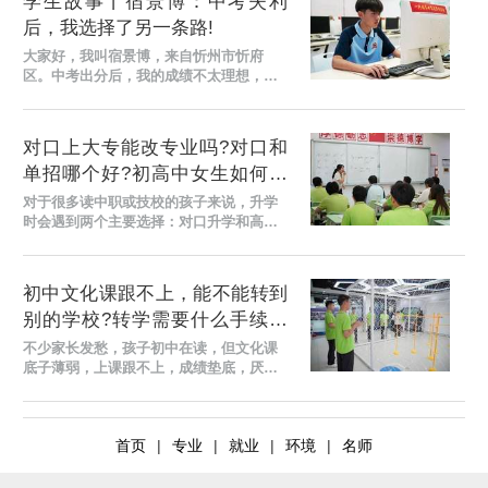
学生故事丨宿景博：中考失利
后，我选择了另一条路!
大家好，我叫宿景博，来自忻州市忻府
区。中考出分后，我的成绩不太理想，加
上一直不太喜欢枯燥的文化课，就和家人
商量着去学一门技术，以后靠技能安身立
命。 其实，初中时...
对口上大专能改专业吗?对口和
单招哪个好?初高中女生如何择
校?
对于很多读中职或技校的孩子来说，升学
时会遇到两个主要选择：对口升学和高职
单招。很多家长都关心：对口升学上大专
能不能换专业?单招和对口到底哪个更好?
今天小编就把这两...
初中文化课跟不上，能不能转到
别的学校?转学需要什么手续和
条件?
不少家长发愁，孩子初中在读，但文化课
底子薄弱，上课跟不上，成绩垫底，厌学
情绪越来越严重，想给孩子转学，又不知
道能不能转。其实，很多人不清楚，初中
学籍符合条件可以...
首页
|
专业
|
就业
|
环境
|
名师