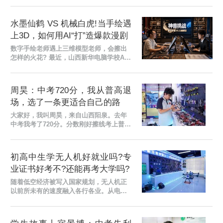
华 2026 年秋季新生阶段学习成果展暨校
园开放日活动 盛...
水墨仙鹤 VS 机械白虎!当手绘遇
上3D，如何用AI“打”造爆款漫剧
数字手绘老师遇上三维模型老师，会擦出
怎样的火花? 最近，山西新华电脑学校AI
动漫专业的两名老师干了一件大事他们各
自用AI+专业技能，创作了一支水墨仙鹤
VS机械白虎的AI漫...
周昊：中考720分，我从普高退
场，选了一条更适合自己的路
大家好，我叫周昊，来自山西阳泉。去年
中考我考了720分。分数刚好擦线考上普通
高中，我于是就在普高就读了一年。 进了
普高之后，我才发现普高的学习压力特别
大，身边每一个...
初高中生学无人机好就业吗?专
业证书好考不?还能再考大学吗?
随着低空经济被写入国家规划，无人机正
以前所未有的速度融入各行各业。从电力
巡检、农业植保到影视航拍、应急救援，
无人机操控员(飞手)已成为当下的香饽饽。
面对这一时代...